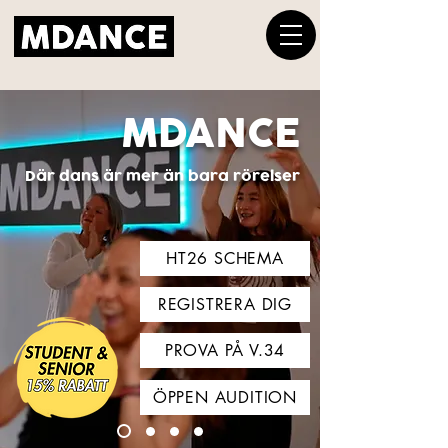
MDANCE
Där dans är mer än bara rörelser
HT26 SCHEMA
REGISTRERA DIG
PROVA PÅ V.34
ÖPPEN AUDITION