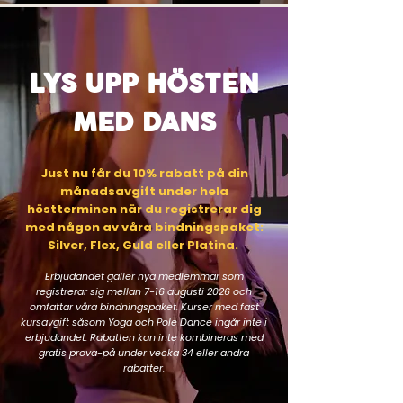
LYS UPP HÖSTEN
MED DANS
Just nu får du 10% rabatt på din
månadsavgift under hela
höstterminen när du registrerar dig
med någon av våra bindningspaket:
Silver, Flex, Guld eller Platina.
Erbjudandet gäller nya medlemmar som
registrerar sig mellan 7-16 augusti 2026 och
omfattar våra bindningspaket. Kurser med fast
kursavgift såsom Yoga och Pole Dance ingår inte i
erbjudandet. Rabatten kan inte kombineras med
gratis prova-på under vecka 34 eller andra
rabatter.