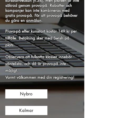
kursstartveckan (v.34), men platsen är inte
säkrad genom prova-på. Rabatter och
kampanjer kan inte kombineras med
gratis prova-på. För att prova-på behöver
du göra en
anmälan
.
P
rova-på efter kursstart kostar 149 kr per
tillfälle.
Betalning sker med Swish på
plats.
Observera att fullsatta klasser innebär
väntelista, och då är prova-på inte
möjligt.
Varmt välkommen med din registrering!
Nybro
Kalmar