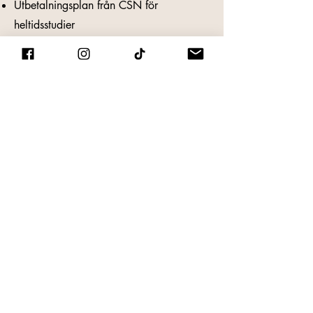
Utbetalningsplan från CSN för
heltidsstudier
Intyg för forskare/doktorander
(godkänns av anläggningschef)​
Seniorrabatt (65+)
För att behålla seniorrabatten krävs att
giltigt intyg uppvisas två gånger per år:
vid starten av höstterminen samt vid
starten av vårterminen. Om intyg inte
uppvisas tas rabatten bort och avgiften
justeras till ordinarie pris.​
Godkända intyg:
Legitimation som visar att du är minst 65
år
Pensionärsintyg från